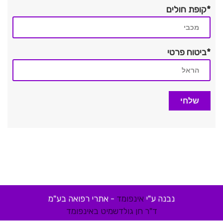
*קופת חולים
*ביטוח פרטי
נבנה ע"י
אינפומד
- אתרי רפואה בע"מ
ד"ר חן גולדשמיט באינפומד